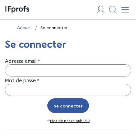
Aller
Panneau de gestion des cookies
IFprofs
au
Affi
contenu
Vous êtes ici :
Accueil
/
Se connecter
Se connecter
Adresse email
*
Mot de passe
*
Se connecter
Se connecter
Mot de passe oublié ?