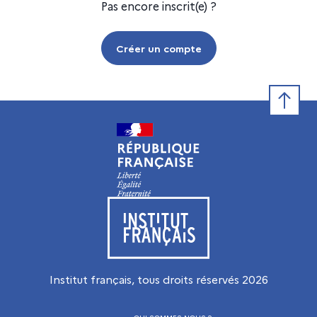
Pas encore inscrit(e) ?
Créer un compte
Retour e
Visiter le site de l’Institut français
Institut français, tous droits réservés
2026