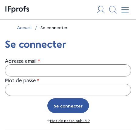
Aller
Panneau de gestion des cookies
IFprofs
au
Affi
contenu
Vous êtes ici :
Accueil
/
Se connecter
Se connecter
Adresse email
*
Mot de passe
*
Se connecter
Se connecter
Mot de passe oublié ?