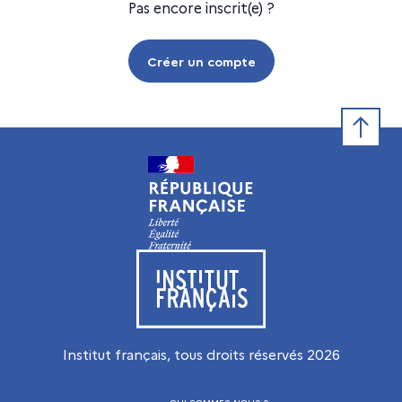
Pas encore inscrit(e) ?
Créer un compte
Retour e
Visiter le site de l’Institut français
Institut français, tous droits réservés
2026