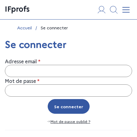
Aller
Panneau de gestion des cookies
IFprofs
au
Affi
contenu
Vous êtes ici :
Accueil
/
Se connecter
Se connecter
Adresse email
*
Mot de passe
*
Se connecter
Se connecter
Mot de passe oublié ?