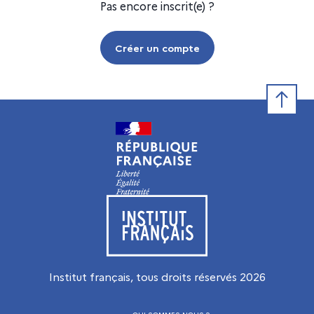
Pas encore inscrit(e) ?
Créer un compte
Retour e
Visiter le site de l’Institut français
Institut français, tous droits réservés
2026