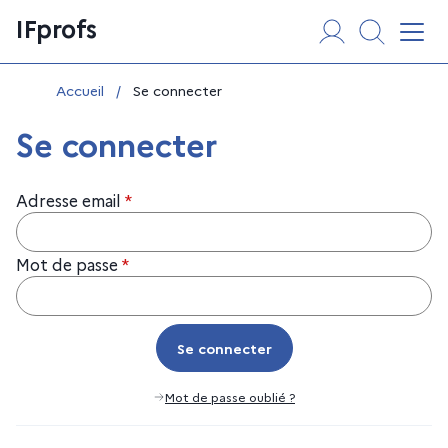
Aller
Panneau de gestion des cookies
IFprofs
au
Affi
contenu
Vous êtes ici :
Accueil
/
Se connecter
Se connecter
Adresse email
*
Mot de passe
*
Se connecter
Se connecter
Mot de passe oublié ?