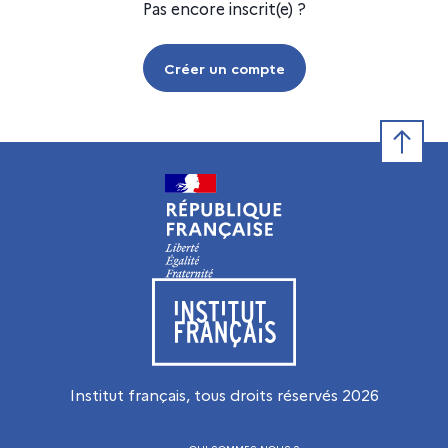
Pas encore inscrit(e) ?
Créer un compte
Retour e
Visiter le site de l’Institut français
Institut français, tous droits réservés
2026