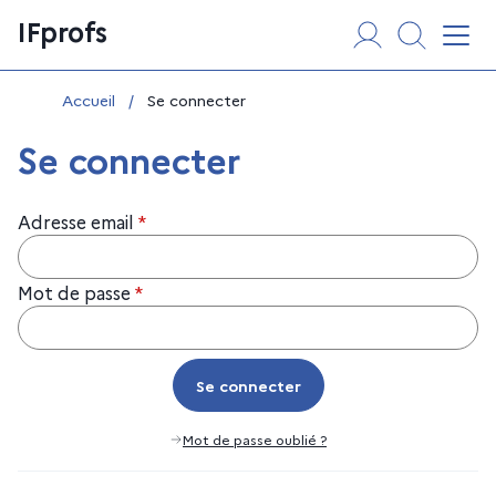
Aller
Panneau de gestion des cookies
IFprofs
au
Affi
contenu
Vous êtes ici :
Accueil
/
Se connecter
Se connecter
Adresse email
*
Mot de passe
*
Se connecter
Se connecter
Mot de passe oublié ?