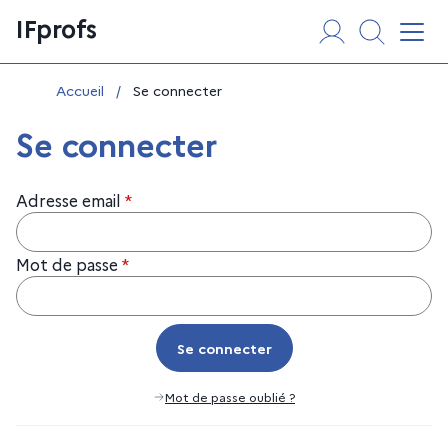
Aller
Panneau de gestion des cookies
IFprofs
au
Affi
contenu
Vous êtes ici :
Accueil
/
Se connecter
Se connecter
Adresse email
*
Mot de passe
*
Se connecter
Se connecter
Mot de passe oublié ?