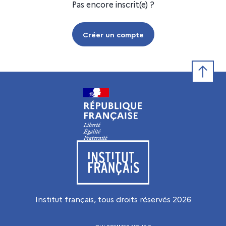
Pas encore inscrit(e) ?
Créer un compte
Retour e
Visiter le site de l’Institut français
Institut français, tous droits réservés
2026