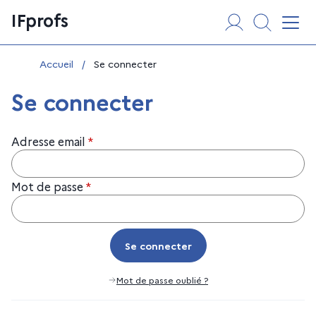
Aller
Panneau de gestion des cookies
IFprofs
au
Affi
contenu
Vous êtes ici :
Accueil
/
Se connecter
Se connecter
Adresse email
*
Mot de passe
*
Se connecter
Se connecter
Mot de passe oublié ?