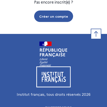
Pas encore inscrit(e) ?
Créer un compte
Retour e
Visiter le site de l’Institut français
Institut français, tous droits réservés
2026