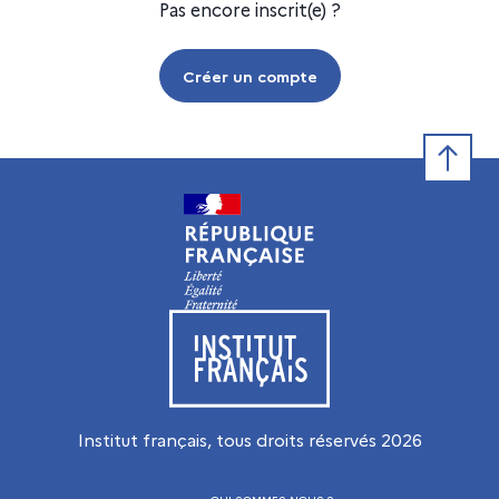
Pas encore inscrit(e) ?
Créer un compte
Retour e
Visiter le site de l’Institut français
Institut français, tous droits réservés
2026