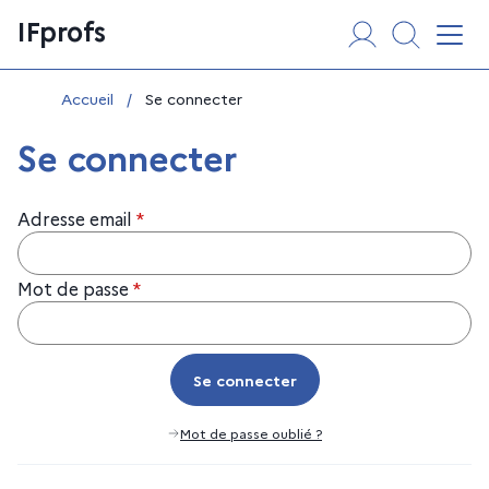
Aller
Panneau de gestion des cookies
IFprofs
au
Affi
contenu
Vous êtes ici :
Accueil
/
Se connecter
Se connecter
Adresse email
*
Mot de passe
*
Se connecter
Se connecter
Mot de passe oublié ?