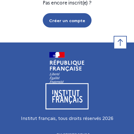
Pas encore inscrit(e) ?
Créer un compte
Retour e
Visiter le site de l’Institut français
Institut français, tous droits réservés
2026