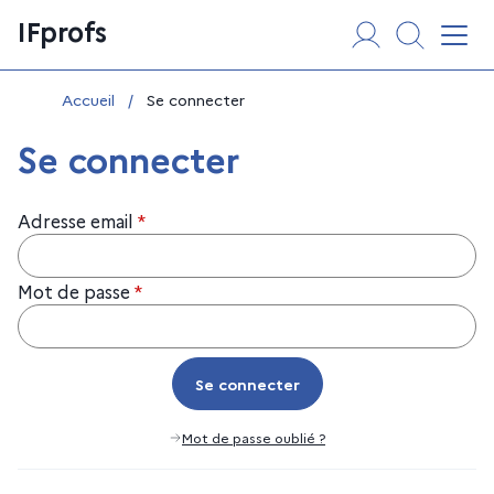
Aller
Panneau de gestion des cookies
IFprofs
au
Affi
contenu
Vous êtes ici :
Accueil
/
Se connecter
Se connecter
Adresse email
*
Mot de passe
*
Se connecter
Se connecter
Mot de passe oublié ?