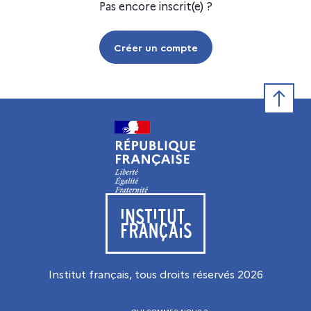
Pas encore inscrit(e) ?
Créer un compte
Retour e
Visiter le site de l’Institut français
Institut français, tous droits réservés
2026