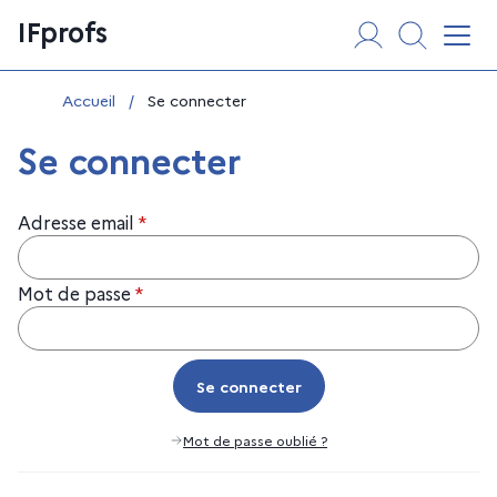
Aller
Panneau de gestion des cookies
IFprofs
au
Affi
contenu
Vous êtes ici :
Accueil
/
Se connecter
Se connecter
Adresse email
*
Mot de passe
*
Se connecter
Se connecter
Mot de passe oublié ?