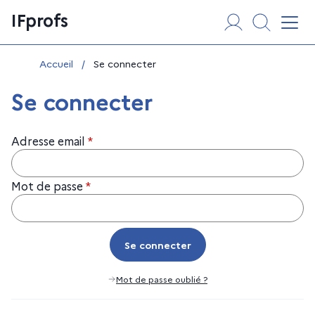
Aller
Panneau de gestion des cookies
IFprofs
au
Affi
contenu
Vous êtes ici :
Accueil
/
Se connecter
Se connecter
Adresse email
*
Mot de passe
*
Se connecter
Se connecter
Mot de passe oublié ?