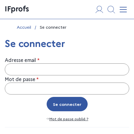
Aller
Panneau de gestion des cookies
IFprofs
au
Affi
contenu
Vous êtes ici :
Accueil
/
Se connecter
Se connecter
Adresse email
*
Mot de passe
*
Se connecter
Se connecter
Mot de passe oublié ?