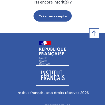
Pas encore inscrit(e) ?
Créer un compte
Retour e
Visiter le site de l’Institut français
Institut français, tous droits réservés
2026