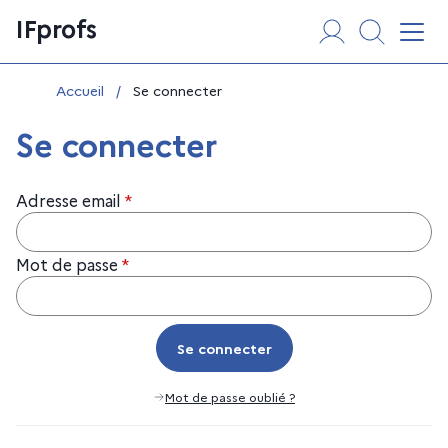
Aller
Panneau de gestion des cookies
IFprofs
au
Affi
contenu
Vous êtes ici :
Accueil
/
Se connecter
Se connecter
Adresse email
*
Mot de passe
*
Se connecter
Se connecter
Mot de passe oublié ?