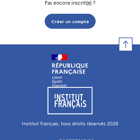
Pas encore inscrit(e) ?
Créer un compte
Retour e
Visiter le site de l’Institut français
Institut français, tous droits réservés
2026