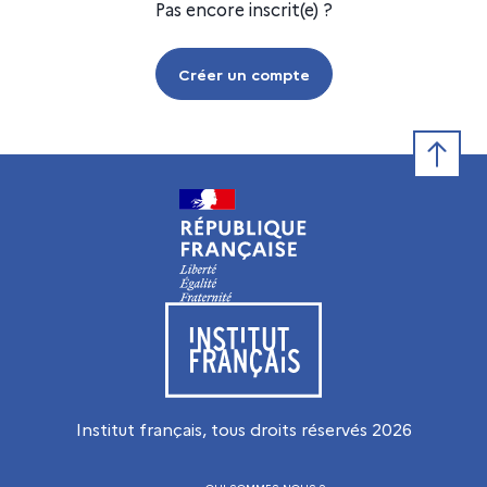
Pas encore inscrit(e) ?
Créer un compte
Retour e
Visiter le site de l’Institut français
Institut français, tous droits réservés
2026