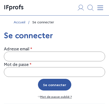
Aller
Panneau de gestion des cookies
IFprofs
au
Affi
contenu
Vous êtes ici :
Accueil
/
Se connecter
Se connecter
Adresse email
*
Mot de passe
*
Se connecter
Se connecter
Mot de passe oublié ?