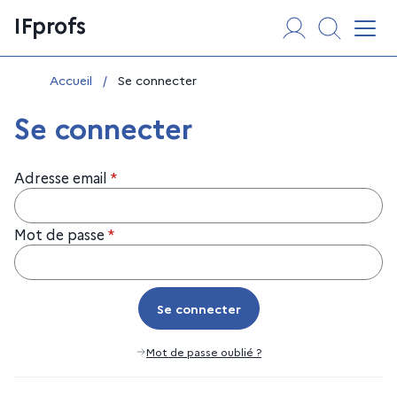
Aller
Panneau de gestion des cookies
IFprofs
au
Affi
contenu
Vous êtes ici :
Accueil
/
Se connecter
Se connecter
Adresse email
*
Mot de passe
*
Se connecter
Se connecter
Mot de passe oublié ?