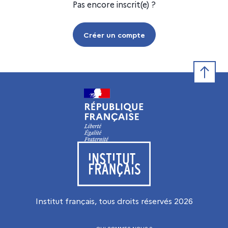
Pas encore inscrit(e) ?
Créer un compte
Retour e
Visiter le site de l’Institut français
Institut français, tous droits réservés
2026