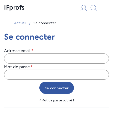
Aller
Panneau de gestion des cookies
IFprofs
au
Affi
contenu
Vous êtes ici :
Accueil
/
Se connecter
Se connecter
Adresse email
*
Mot de passe
*
Se connecter
Se connecter
Mot de passe oublié ?