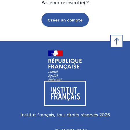
Pas encore inscrit(e) ?
Créer un compte
Retour e
Visiter le site de l’Institut français
Institut français, tous droits réservés
2026