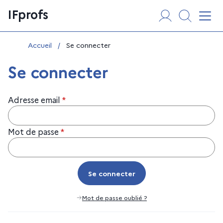
Aller
Panneau de gestion des cookies
IFprofs
au
Affi
contenu
Vous êtes ici :
Accueil
/
Se connecter
Se connecter
Adresse email
*
Mot de passe
*
Se connecter
Se connecter
Mot de passe oublié ?