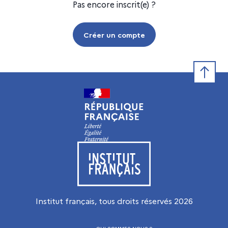
Pas encore inscrit(e) ?
Créer un compte
Retour e
Visiter le site de l’Institut français
Institut français, tous droits réservés
2026