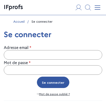
Aller
Panneau de gestion des cookies
IFprofs
au
Affi
contenu
Vous êtes ici :
Accueil
/
Se connecter
Se connecter
Adresse email
*
Mot de passe
*
Se connecter
Se connecter
Mot de passe oublié ?