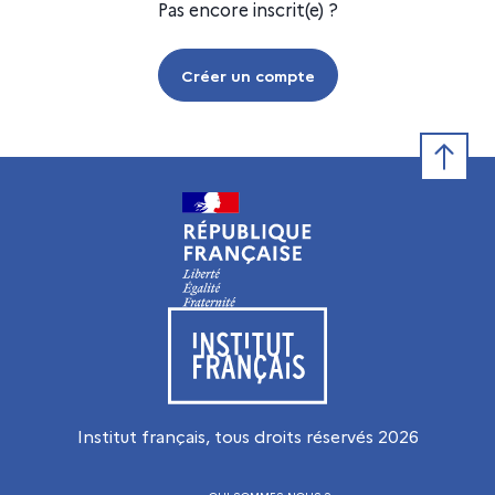
Pas encore inscrit(e) ?
Créer un compte
Retour e
Visiter le site de l’Institut français
Institut français, tous droits réservés
2026