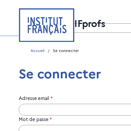
Aller
Panneau de gestion des cookies
au
contenu
IFprofs
Ressources
Formations
Communau
Rechercher sur le site
Vous êtes ici :
Accueil
/
Se connecter
Se connecter
Adresse email
*
Mot de passe
*