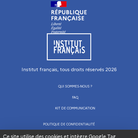
Visiter le site de l’Institut français
Institut français, tous droits réservés
2026
QUI SOMMES-NOUS ?
FAQ
KIT DE COMMUNICATION
POLITIQUE DE CONFIDENTIALITÉ
CGU
Ce site utilise des cookies et intègre Google Tag