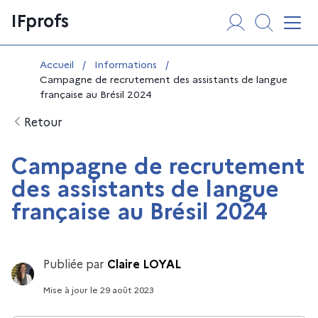
Aller
Panneau de gestion des cookies
IFprofs
au
Affi
contenu
Vous êtes ici :
Accueil
/
Informations
/
Campagne de recrutement des assistants de langue
française au Brésil 2024
Retour
Campagne de recrutement
des assistants de langue
française au Brésil 2024
Publiée par
Claire LOYAL
Mise à jour
le
29 août 2023