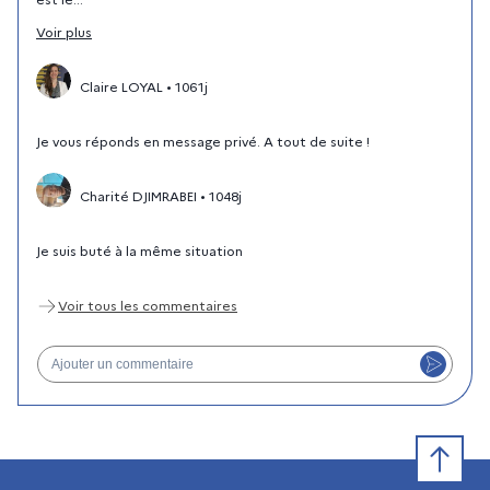
Voir
plus
Claire LOYAL
•
1061j
Je vous réponds en message privé. A tout de suite !
Charité DJIMRABEI
•
1048j
Je suis buté à la même situation
Voir tous
les commentaires
Ajouter un commentaire
Retour e