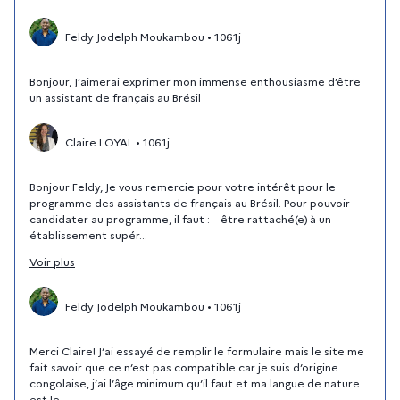
Feldy Jodelph Moukambou
•
1061j
Bonjour, J’aimerai exprimer mon immense enthousiasme d’être
un assistant de français au Brésil
Claire LOYAL
•
1061j
Bonjour Feldy, Je vous remercie pour votre intérêt pour le
programme des assistants de français au Brésil. Pour pouvoir
candidater au programme, il faut : – être rattaché(e) à un
établissement supér...
Voir
plus
Feldy Jodelph Moukambou
•
1061j
Merci Claire! J’ai essayé de remplir le formulaire mais le site me
fait savoir que ce n’est pas compatible car je suis d’origine
congolaise, j’ai l’âge minimum qu’il faut et ma langue de nature
est le...