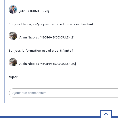
Julie FOURNIER
•
73j
Bonjour Henok, il n'y a pas de date limite pour l'instant.
Alain Nicolas MBOMA BODOULE
•
21j
Bonjour, la formation est elle certifiante?
Alain Nicolas MBOMA BODOULE
•
20j
super
Ajouter un commentaire
Retour e