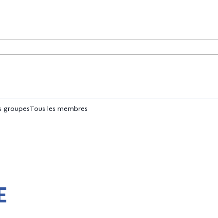
tés
 groupes
Tous les membres
E