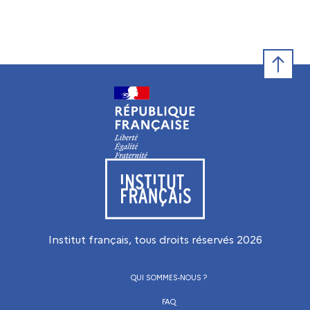
Retour e
Visiter le site de l’Institut français
Institut français, tous droits réservés
2026
QUI SOMMES-NOUS ?
FAQ