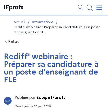
Aller
Panneau de gestion des cookies
IFprofs
au
Affi
contenu
Vous êtes ici :
Accueil
/
Informations
/
Rediff' webinaire : Préparer sa candidature à un poste
d'enseignant de FLE
Retour
Rediff' webinaire :
Préparer sa candidature à
un poste d'enseignant de
FLE
Publiée par
Equipe IFprofs
Mise à jour
le
26 juin 2026