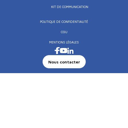
KIT DE COMMUNICATION
POLITIQUE DE CONFIDENTIALITÉ
CGU
MENTIONS LÉGALES
Visiter la page Facebook de l’Institut français
Visiter la page LinkedIn de l’Institut frança
Visiter la page Youtube de l’Institut français
Nous contacter