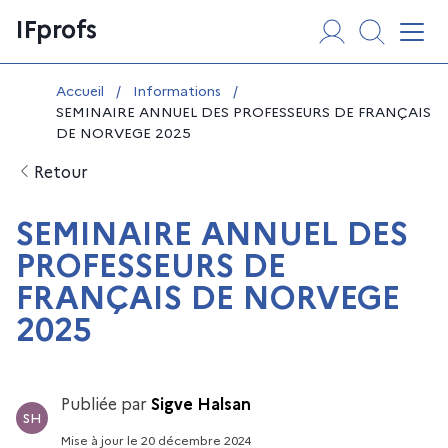
Aller
Panneau de gestion des cookies
IFprofs
au
Affi
contenu
Vous êtes ici :
Accueil
/
Informations
/
SEMINAIRE ANNUEL DES PROFESSEURS DE FRANÇAIS
DE NORVEGE 2025
Retour
SEMINAIRE ANNUEL DES
PROFESSEURS DE
FRANÇAIS DE NORVEGE
2025
Publiée par
Sigve Halsan
SH
Mise à jour
le
20 décembre 2024