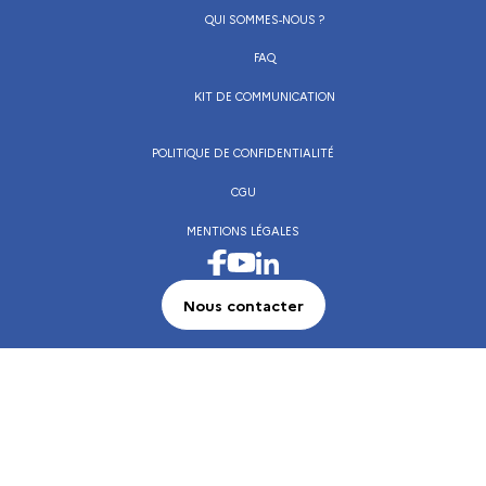
QUI SOMMES-NOUS ?
FAQ
KIT DE COMMUNICATION
POLITIQUE DE CONFIDENTIALITÉ
CGU
MENTIONS LÉGALES
Visiter la page Facebook de l’Institut français
Visiter la page LinkedIn de l’Institut frança
Visiter la page Youtube de l’Institut français
Nous contacter