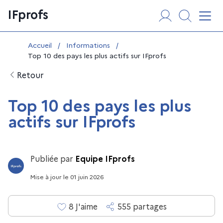
Aller
Panneau de gestion des cookies
IFprofs
au
Affi
contenu
Vous êtes ici :
Accueil
/
Informations
/
Top 10 des pays les plus actifs sur IFprofs
Retour
Top 10 des pays les plus
actifs sur IFprofs
Publiée par
Equipe IFprofs
Mise à jour
le
01 juin 2026
8
J'aime
555
partage
s