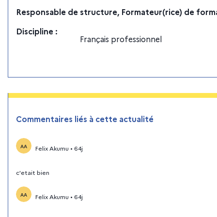
Responsable de structure, Formateur(rice) de form
Discipline
:
Français professionnel
Commentaires liés à cette actualité
AA
Felix Akumu
•
64j
c'etait bien
AA
Felix Akumu
•
64j