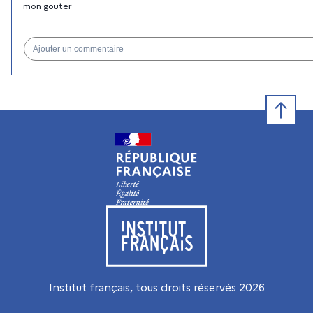
mon gouter
Ajouter un commentaire
Retour e
Visiter le site de l’Institut français
Institut français, tous droits réservés
2026