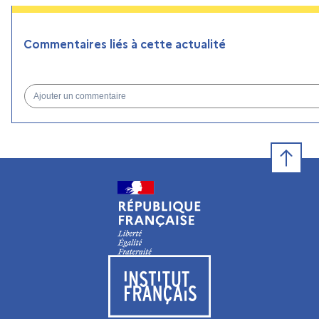
Commentaires liés à cette actualité
Ajouter un commentaire
Retour e
Visiter le site de l’Institut français