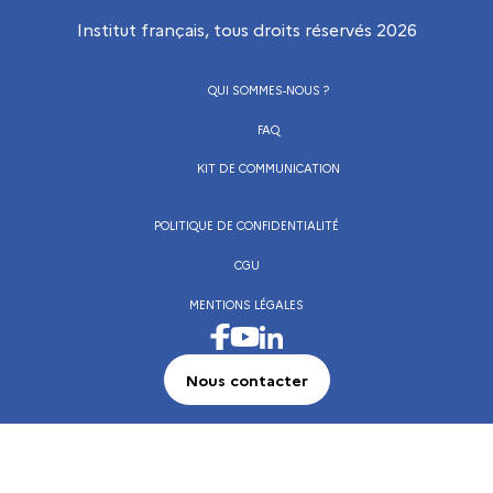
Institut français, tous droits réservés
2026
QUI SOMMES-NOUS ?
FAQ
KIT DE COMMUNICATION
POLITIQUE DE CONFIDENTIALITÉ
CGU
MENTIONS LÉGALES
Visiter la page Facebook de l’Institut français
Visiter la page LinkedIn de l’Institut frança
Visiter la page Youtube de l’Institut français
Nous contacter