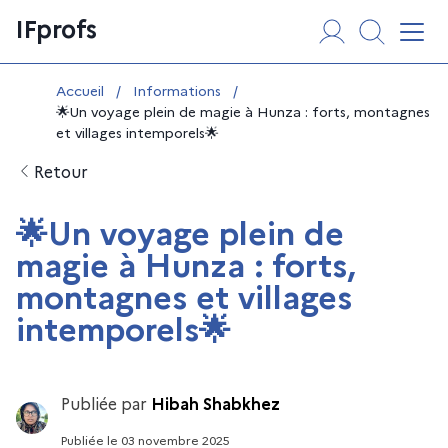
Aller
Panneau de gestion des cookies
IFprofs
au
Affi
contenu
Vous êtes ici :
Accueil
/
Informations
/
🌟Un voyage plein de magie à Hunza : forts, montagnes
et villages intemporels🌟
Retour
🌟Un voyage plein de
magie à Hunza : forts,
montagnes et villages
intemporels🌟
Publiée par
Hibah Shabkhez
Publiée
le
03 novembre 2025