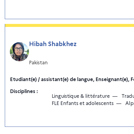
Hibah Shabkhez
Pakistan
Etudiant(e) / assistant(e) de langue, Enseignant(e),
Discipline
s
:
Linguistique & littérature
—
Tradu
FLE Enfants et adolescents
—
Alp