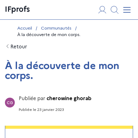
Aller
Panneau de gestion des cookies
IFprofs
au
Affi
contenu
Vous êtes ici :
Accueil
/
Communautés
/
À la découverte de mon corps.
Retour
À la découverte de mon
corps.
Publiée par
cherowine ghorab
CG
Publiée
le
23 janvier 2023