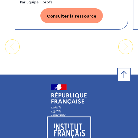
Par
Equipe IFprofs
Consulter la ressource
Retour e
Visiter le site de l’Institut français