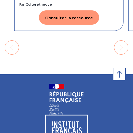
Par
Culturethèque
Consulter la ressource
Retour e
Visiter le site de l’Institut français