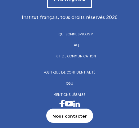
Institut français, tous droits réservés
2026
QUI SOMMES-NOUS ?
FAQ
KIT DE COMMUNICATION
POLITIQUE DE CONFIDENTIALITÉ
CGU
MENTIONS LÉGALES
Visiter la page Facebook de l’Institut français
Visiter la page LinkedIn de l’Institut frança
Visiter la page Youtube de l’Institut français
Nous contacter