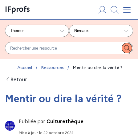
Aller
Panneau de gestion des cookies
IFprofs
au
Affi
contenu
Thèmes
Niveaux
Rechercher une ressource
Lanc
Vous êtes ici :
Accueil
/
Ressources
/
Mentir ou dire la vérité ?
Retour
Mentir ou dire la vérité ?
Publiée par
Culturethèque
Mise à jour
le
22 octobre 2024