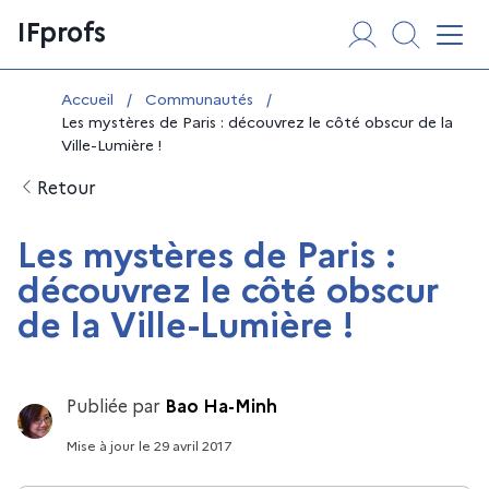
Aller
Panneau de gestion des cookies
IFprofs
au
Affi
contenu
Vous êtes ici :
Accueil
/
Communautés
/
Les mystères de Paris : découvrez le côté obscur de la
Ville-Lumière !
Retour
Les mystères de Paris :
découvrez le côté obscur
de la Ville-Lumière !
Publiée par
Bao Ha-Minh
Mise à jour
le
29 avril 2017