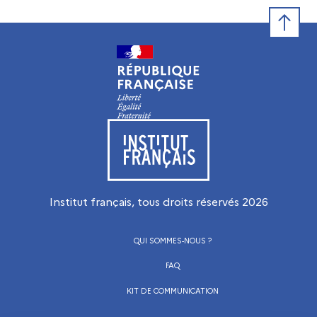
Retour e
Visiter le site de l’Institut français
Institut français, tous droits réservés
2026
QUI SOMMES-NOUS ?
FAQ
KIT DE COMMUNICATION