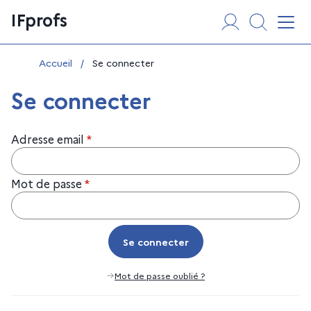
Aller
Panneau de gestion des cookies
IFprofs
au
Affi
contenu
Vous êtes ici :
Accueil
/
Se connecter
Se connecter
Adresse email
*
Mot de passe
*
Se connecter
Se connecter
Mot de passe oublié ?