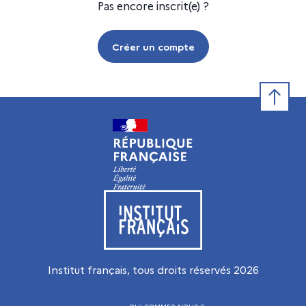
Pas encore inscrit(e) ?
Créer un compte
Retour e
Visiter le site de l’Institut français
Institut français, tous droits réservés
2026