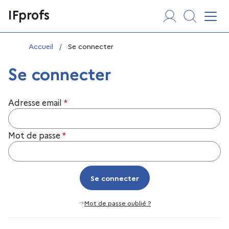
Aller
Panneau de gestion des cookies
IFprofs
au
Affi
contenu
Vous êtes ici :
Accueil
/
Se connecter
Se connecter
Adresse email
*
Mot de passe
*
Se connecter
Se connecter
Mot de passe oublié ?