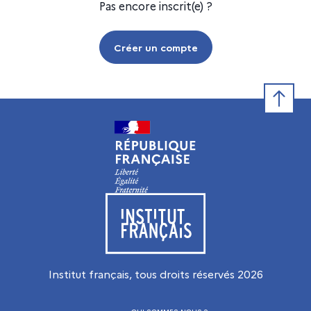
Pas encore inscrit(e) ?
Créer un compte
Retour e
Visiter le site de l’Institut français
Institut français, tous droits réservés
2026