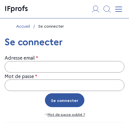
Aller
Panneau de gestion des cookies
IFprofs
au
Affi
contenu
Vous êtes ici :
Accueil
/
Se connecter
Se connecter
Adresse email
*
Mot de passe
*
Se connecter
Se connecter
Mot de passe oublié ?