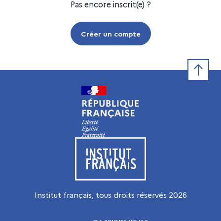
Pas encore inscrit(e) ?
Créer un compte
Retour e
Visiter le site de l’Institut français
Institut français, tous droits réservés
2026