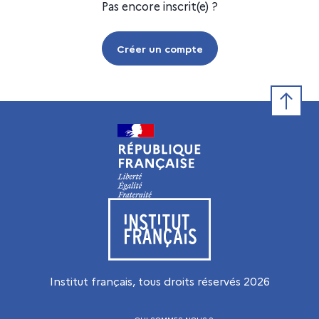
Pas encore inscrit(e) ?
Créer un compte
Retour e
Visiter le site de l’Institut français
Institut français, tous droits réservés
2026