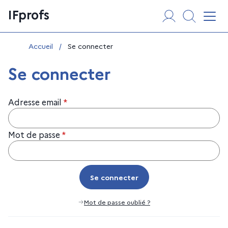
Aller
Panneau de gestion des cookies
IFprofs
au
Affi
contenu
Vous êtes ici :
Accueil
/
Se connecter
Se connecter
Adresse email
*
Mot de passe
*
Se connecter
Se connecter
Mot de passe oublié ?