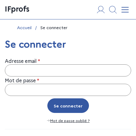
Aller
Panneau de gestion des cookies
IFprofs
au
Affi
contenu
Vous êtes ici :
Accueil
/
Se connecter
Se connecter
Adresse email
*
Mot de passe
*
Se connecter
Se connecter
Mot de passe oublié ?