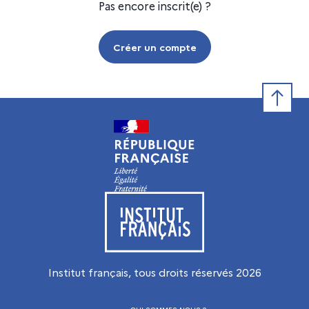
Pas encore inscrit(e) ?
Créer un compte
Retour e
Visiter le site de l’Institut français
Institut français, tous droits réservés
2026