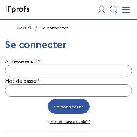
Aller
Panneau de gestion des cookies
IFprofs
au
Affi
contenu
Vous êtes ici :
Accueil
/
Se connecter
Se connecter
Adresse email
*
Mot de passe
*
Se connecter
Se connecter
Mot de passe oublié ?