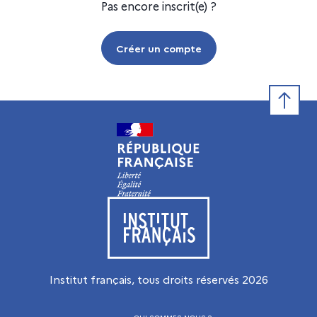
Pas encore inscrit(e) ?
Créer un compte
Retour e
Visiter le site de l’Institut français
Institut français, tous droits réservés
2026