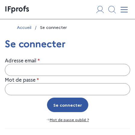
Aller
Panneau de gestion des cookies
IFprofs
au
Affi
contenu
Vous êtes ici :
Accueil
/
Se connecter
Se connecter
Adresse email
*
Mot de passe
*
Se connecter
Se connecter
Mot de passe oublié ?