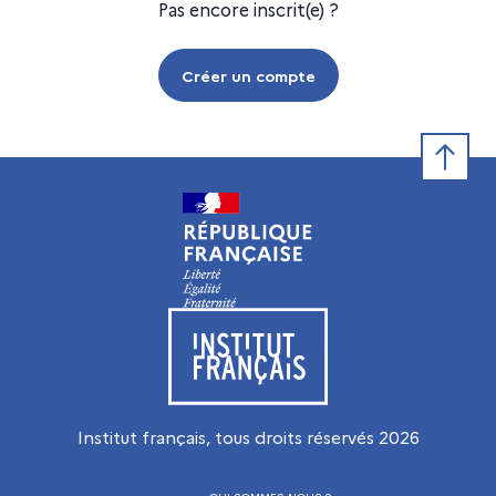
Pas encore inscrit(e) ?
Créer un compte
Retour e
Visiter le site de l’Institut français
Institut français, tous droits réservés
2026