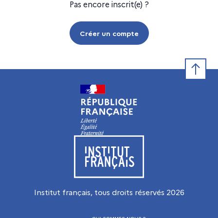
Pas encore inscrit(e) ?
Créer un compte
Retour e
Visiter le site de l’Institut français
Institut français, tous droits réservés
2026