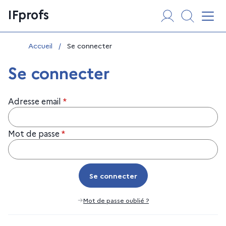
Aller
Panneau de gestion des cookies
IFprofs
au
Affi
contenu
Vous êtes ici :
Accueil
/
Se connecter
Se connecter
Adresse email
*
Mot de passe
*
Se connecter
Se connecter
Mot de passe oublié ?