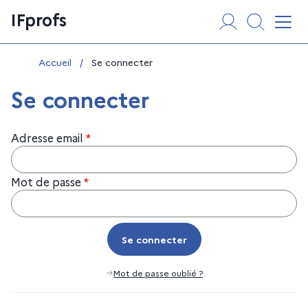
Aller
Panneau de gestion des cookies
IFprofs
au
Affi
contenu
Vous êtes ici :
Accueil
/
Se connecter
Se connecter
Adresse email
*
Mot de passe
*
Se connecter
Se connecter
Mot de passe oublié ?