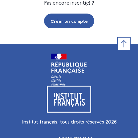
Pas encore inscrit(e) ?
Créer un compte
Retour e
Visiter le site de l’Institut français
Institut français, tous droits réservés
2026