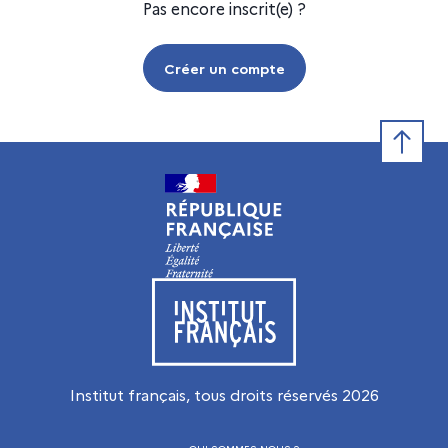
Pas encore inscrit(e) ?
Créer un compte
Retour e
Visiter le site de l’Institut français
Institut français, tous droits réservés
2026