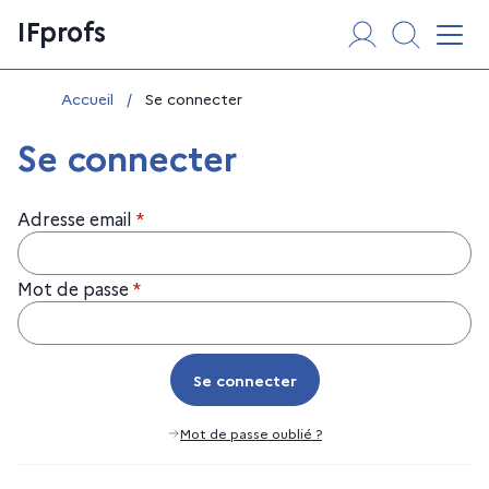
Aller
Panneau de gestion des cookies
IFprofs
au
Affi
contenu
Vous êtes ici :
Accueil
/
Se connecter
Se connecter
Adresse email
*
Mot de passe
*
Se connecter
Se connecter
Mot de passe oublié ?