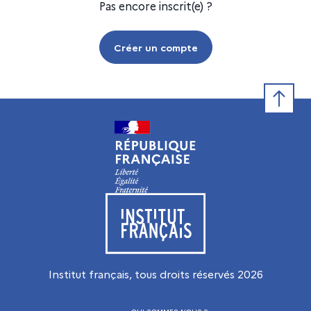
Pas encore inscrit(e) ?
Créer un compte
Retour e
Visiter le site de l’Institut français
Institut français, tous droits réservés
2026