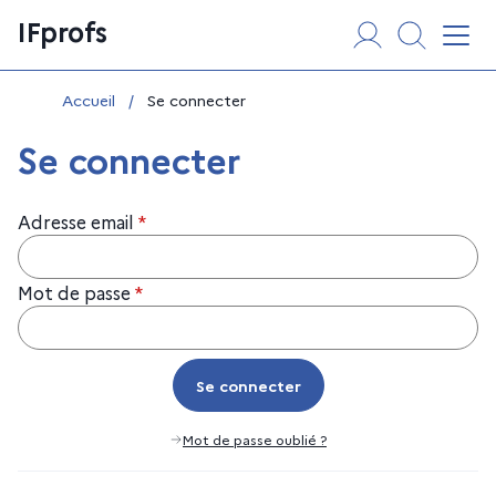
Aller
Panneau de gestion des cookies
IFprofs
au
Affi
contenu
Vous êtes ici :
Accueil
/
Se connecter
Se connecter
Adresse email
*
Mot de passe
*
Se connecter
Se connecter
Mot de passe oublié ?