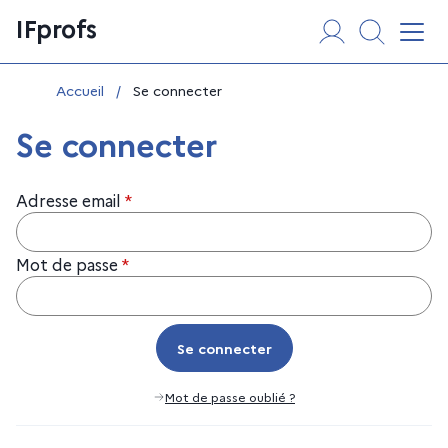
Aller
Panneau de gestion des cookies
IFprofs
au
Affi
contenu
Vous êtes ici :
Accueil
/
Se connecter
Se connecter
Adresse email
*
Mot de passe
*
Se connecter
Se connecter
Mot de passe oublié ?