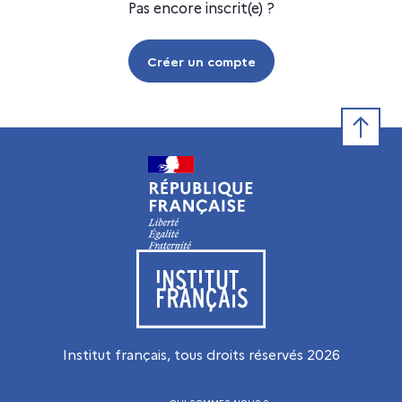
Pas encore inscrit(e) ?
Créer un compte
Retour e
Visiter le site de l’Institut français
Institut français, tous droits réservés
2026