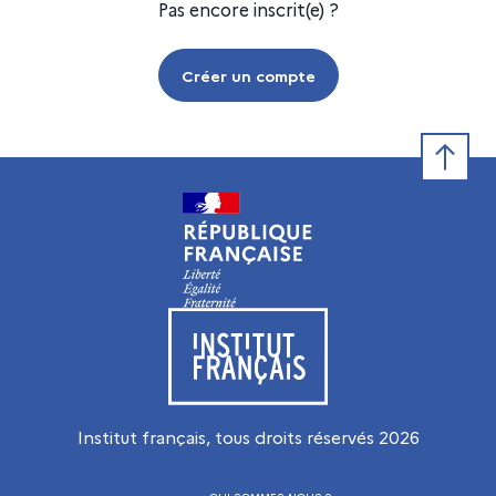
Pas encore inscrit(e) ?
Créer un compte
Retour e
Visiter le site de l’Institut français
Institut français, tous droits réservés
2026