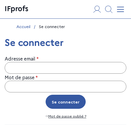
Aller
Panneau de gestion des cookies
IFprofs
au
Affi
contenu
Vous êtes ici :
Accueil
/
Se connecter
Se connecter
Adresse email
*
Mot de passe
*
Se connecter
Se connecter
Mot de passe oublié ?