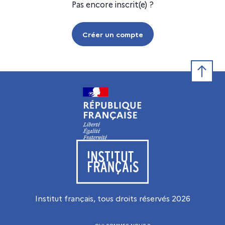
Pas encore inscrit(e) ?
Créer un compte
Retour e
Visiter le site de l’Institut français
Institut français, tous droits réservés
2026