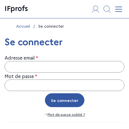
Aller
Panneau de gestion des cookies
IFprofs
au
Affi
contenu
Vous êtes ici :
Accueil
/
Se connecter
Se connecter
Adresse email
*
Mot de passe
*
Se connecter
Se connecter
Mot de passe oublié ?