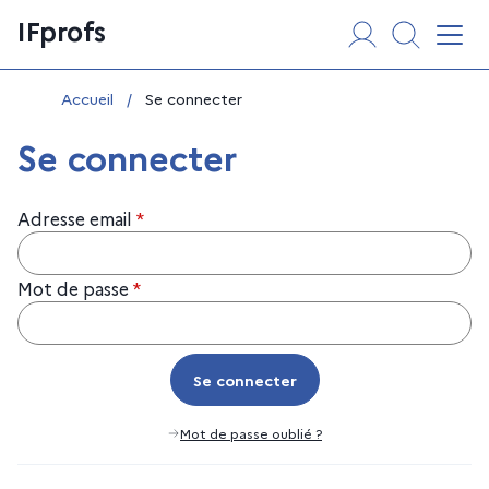
Aller
Panneau de gestion des cookies
IFprofs
au
Affi
contenu
Vous êtes ici :
Accueil
/
Se connecter
Se connecter
Adresse email
*
Mot de passe
*
Se connecter
Se connecter
Mot de passe oublié ?