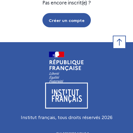
Pas encore inscrit(e) ?
Créer un compte
Retour e
Visiter le site de l’Institut français
Institut français, tous droits réservés
2026