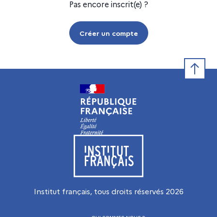
Pas encore inscrit(e) ?
Créer un compte
Retour e
Visiter le site de l’Institut français
Institut français, tous droits réservés
2026