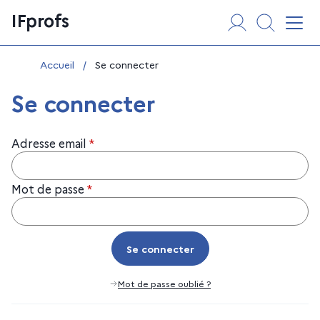
Aller
Panneau de gestion des cookies
IFprofs
au
Affi
contenu
Vous êtes ici :
Accueil
/
Se connecter
Se connecter
Adresse email
*
Mot de passe
*
Se connecter
Se connecter
Mot de passe oublié ?