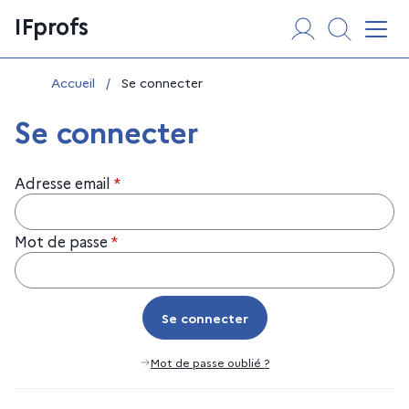
Aller
Panneau de gestion des cookies
IFprofs
au
Affi
contenu
Vous êtes ici :
Accueil
/
Se connecter
Se connecter
Adresse email
*
Mot de passe
*
Se connecter
Se connecter
Mot de passe oublié ?