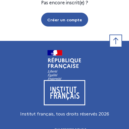
Pas encore inscrit(e) ?
Créer un compte
Retour e
Visiter le site de l’Institut français
Institut français, tous droits réservés
2026