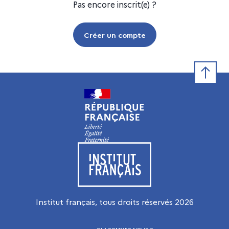
Pas encore inscrit(e) ?
Créer un compte
Retour e
Visiter le site de l’Institut français
Institut français, tous droits réservés
2026