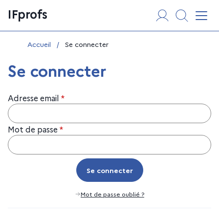
Aller
Panneau de gestion des cookies
IFprofs
au
Affi
contenu
Vous êtes ici :
Accueil
/
Se connecter
Se connecter
Adresse email
*
Mot de passe
*
Se connecter
Se connecter
Mot de passe oublié ?