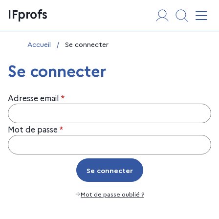
Aller
Panneau de gestion des cookies
IFprofs
au
Affi
contenu
Vous êtes ici :
Accueil
/
Se connecter
Se connecter
Adresse email
*
Mot de passe
*
Se connecter
Se connecter
Mot de passe oublié ?