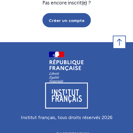
Pas encore inscrit(e) ?
Créer un compte
Retour e
Visiter le site de l’Institut français
Institut français, tous droits réservés
2026