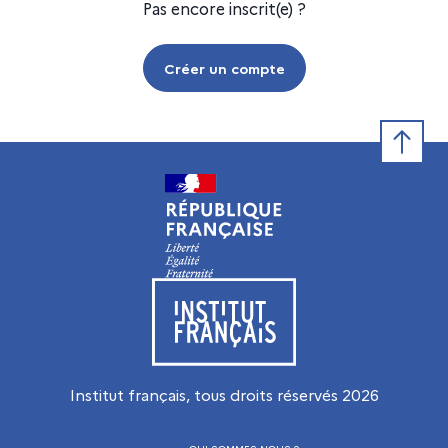
Pas encore inscrit(e) ?
Créer un compte
Retour e
Visiter le site de l’Institut français
Institut français, tous droits réservés
2026