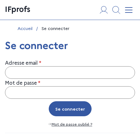
Aller
Panneau de gestion des cookies
IFprofs
au
Affi
contenu
Vous êtes ici :
Accueil
/
Se connecter
Se connecter
Adresse email
*
Mot de passe
*
Se connecter
Se connecter
Mot de passe oublié ?