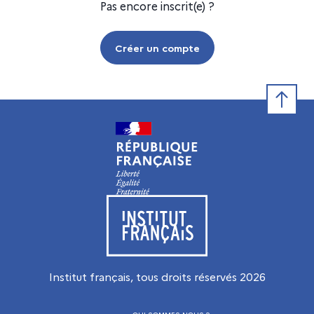
Pas encore inscrit(e) ?
Créer un compte
Retour e
Visiter le site de l’Institut français
Institut français, tous droits réservés
2026