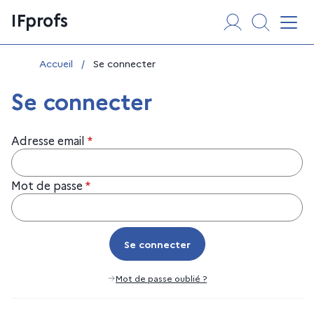
Aller
Panneau de gestion des cookies
IFprofs
au
Affi
contenu
Vous êtes ici :
Accueil
/
Se connecter
Se connecter
Adresse email
*
Mot de passe
*
Se connecter
Se connecter
Mot de passe oublié ?